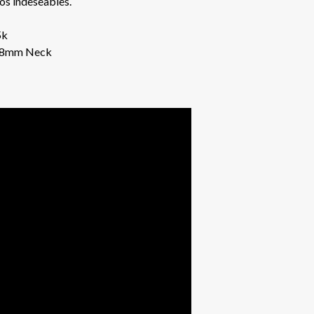
dos indeseables.
5k
 58mm Neck