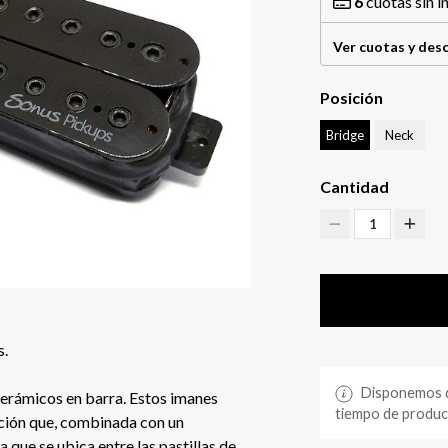
6
cuotas sin i
Ver cuotas y des
Posición
Bridge
Neck
Cantidad
1
s.
Disponemos de
erámicos en barra. Estos imanes
tiempo de producc
ción que, combinada con un
 que se ubica entre las pastillas de