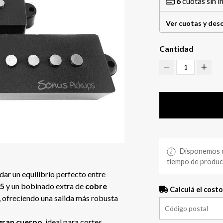
6
cuotas sin i
Ver cuotas y des
Cantidad
1
Disponemos de
tiempo de producc
dar un equilibrio perfecto entre
 5
y un bobinado extra de
cobre
Calculá el costo
, ofreciendo una salida más robusta
gran cuerpo
, ideal para cortes